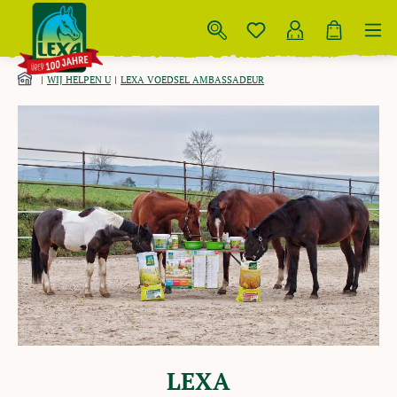
Skip to main content
WIJ HELPEN U
LEXA VOEDSEL AMBASSADEUR
LEXA