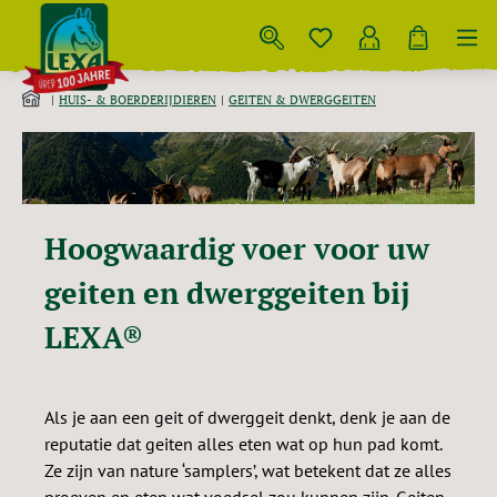
Skip to main content
HUIS- & BOERDERIJDIEREN
GEITEN & DWERGGEITEN
Hoogwaardig voer voor uw
geiten en dwerggeiten bij
LEXA®
Als je aan een geit of dwerggeit denkt, denk je aan de
reputatie dat geiten alles eten wat op hun pad komt.
Ze zijn van nature ‘samplers’, wat betekent dat ze alles
proeven en eten wat voedsel zou kunnen zijn. Geiten