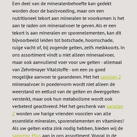
Een deel van de mineralenbehoefte kan gedekt
worden door de basisvoeding, maar om een ​​
nutritioneel tekort aan mineralen te voorkomen is het
aan te raden om mineraalvoer te geven. Als er een
tekort is aan mineralen en sporenelementen, kan dit
bijvoorbeeld leiden tot botschade, hoornschade,
ruige vacht of, bij zogende geiten, zelfs melkkoorts. In
ons assortiment vindt u niet alleen mineraalvoer,
maar ook aanvullend voer voor uw geiten - allemaal
van Zehntmayer Vitalstoffe - om een ​​zo goed
mogelijke aanvoer te garanderen. Met het
sanolan Z
mineraalvoer in poedervorm wordt niet alleen de
weerstand en eetlust van de geiten en dwerggeiten
versterkt, maar ook hun metabolisme wordt ook
verbeterd geactiveerd. Met het geschenk van
sanolan
Z
worden uw harige vrienden voorzien van alle
essentiële mineralen, sporenelementen en vitamines!
Als uw geiten extra zink nodig hebben, bieden wij de
sanozinc Plus
aan in ons assortiment. Vooral in de