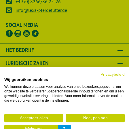
+49 (0) 8266/86 25-26
info@lexa-pferdefutter.de
SOCIAL MEDIA
HET BEDRIJF
JURIDISCHE ZAKEN
Privacybeleid
VERKOPER
Wij gebruiken cookies
We kunnen deze plaatsen voor analyse van onze bezoekersgegevens, om
WIJ HELPEN U
onze website te verbeteren, gepersonaliseerde inhoud te tonen en om u een
geweldige website-ervaring te bieden. Voor meer informatie over de cookies
die we gebruiken opent u de instellingen.
Houd er rekening mee dat we in onze online shop alleen
bestellingen kunnen accepteren met een afleveradres in
Accepteer alles
Nee, pas aan
Nederland. Wil je je bestelling in een ander land laten
Weigeren