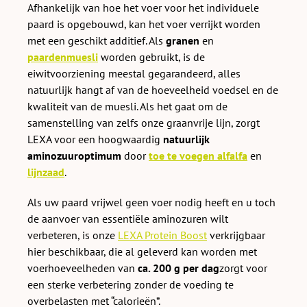
Afhankelijk van hoe het voer voor het individuele
paard is opgebouwd, kan het voer verrijkt worden
met een geschikt additief. Als
granen
en
paardenmuesli
worden gebruikt, is de
eiwitvoorziening meestal gegarandeerd, alles
natuurlijk hangt af van de hoeveelheid voedsel en de
kwaliteit van de muesli. Als het gaat om de
samenstelling van zelfs onze graanvrije lijn, zorgt
LEXA voor een hoogwaardig
natuurlijk
aminozuuroptimum
door
toe te voegen alfalfa
en
lijnzaad
.
Als uw paard vrijwel geen voer nodig heeft en u toch
de aanvoer van essentiële aminozuren wilt
verbeteren, is onze
LEXA Protein Boost
verkrijgbaar
hier beschikbaar, die al geleverd kan worden met
voerhoeveelheden van
ca. 200 g per dag
zorgt voor
een sterke verbetering zonder de voeding te
overbelasten met “calorieën”.