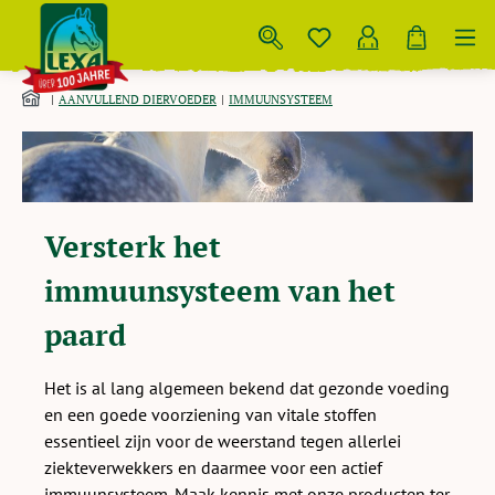
Skip to main content
AANVULLEND DIERVOEDER
IMMUUNSYSTEEM
Versterk het
immuunsysteem van het
paard
Het is al lang algemeen bekend dat gezonde voeding
en een goede voorziening van vitale stoffen
essentieel zijn voor de weerstand tegen allerlei
ziekteverwekkers en daarmee voor een actief
immuunsysteem. Maak kennis met onze producten ter