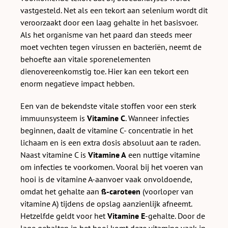
vastgesteld. Net als een tekort aan selenium wordt dit
veroorzaakt door een laag gehalte in het basisvoer.
Als het organisme van het paard dan steeds meer
moet vechten tegen virussen en bacteriën, neemt de
behoefte aan vitale sporenelementen
dienovereenkomstig toe. Hier kan een tekort een
enorm negatieve impact hebben.
Een van de bekendste vitale stoffen voor een sterk
immuunsysteem is
Vitamine C
. Wanneer infecties
beginnen, daalt de vitamine C- concentratie in het
lichaam en is een extra dosis absoluut aan te raden.
Naast vitamine C is
Vitamine A
een nuttige vitamine
om infecties te voorkomen. Vooral bij het voeren van
hooi is de vitamine A-aanvoer vaak onvoldoende,
omdat het gehalte aan
ß-caroteen
(voorloper van
vitamine A) tijdens de opslag aanzienlijk afneemt.
Hetzelfde geldt voor het
Vitamine E
-gehalte. Door de
lage gehalten in het hooi komt deze vitamine vaak in